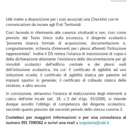
Udir mette a disposizione per i suoi associati una Checklist con le
comunicazioni da inviare agli Enti Territoriali
Così facendo in riferimento alle carenze strutturali e non, cosi come
previsto dal Testo Unico sulla sicurezza, il dirigente scolastico
“presenta istanza formale di acquisizione, documentazione e,
congiuntamente, richiesta d'interventi per i plessi afferenti l'Istituzione
rappresentata”. Inoltre il DS reitera l’istanza di trasmissione di copia o
della dichiarazione attestante l’esistenza della documentazione per gli
immobili scolastici dell’edificio centrale e dei plessi sedi
dell’istituzione scolastica, tra cui: il certificato di agibilità ad uso
istituzione scuola; il certificato di agibilità statica per palestre ed
impianti sportivi in generale; il certificato di collaudo statico delle
strutture, e altro ancora.
In conclusione, attraverso l’istanza di realizzazione degli interventi a
carico dell’ente locale (art. 18, c.3 del d.lgs. 81/2008), si intende
dunque assolto l’obbligo di competenza del dirigente scolastico,
secondo quanto previsto dal secondo periodo dello stesso comma 3.
Contattaci per maggiori informazioni o per una consulenza al
numero 091 7098362 o scrivi una mail
a
segreteria@udir.it