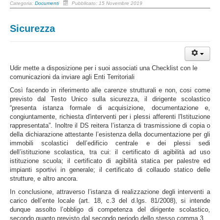
Categoria:
Documenti
Pubblicato: 15 Novembre 2019
Sicurezza
Udir mette a disposizione per i suoi associati una Checklist con le
comunicazioni da inviare agli Enti Territoriali
Così facendo in riferimento alle carenze strutturali e non, cosi come
previsto dal Testo Unico sulla sicurezza, il dirigente scolastico
“presenta istanza formale di acquisizione, documentazione e,
congiuntamente, richiesta d'interventi per i plessi afferenti l'Istituzione
rappresentata”. Inoltre il DS reitera l’istanza di trasmissione di copia o
della dichiarazione attestante l’esistenza della documentazione per gli
immobili scolastici dell’edificio centrale e dei plessi sedi
dell’istituzione scolastica, tra cui: il certificato di agibilità ad uso
istituzione scuola; il certificato di agibilità statica per palestre ed
impianti sportivi in generale; il certificato di collaudo statico delle
strutture, e altro ancora.
In conclusione, attraverso l’istanza di realizzazione degli interventi a
carico dell’ente locale (art. 18, c.3 del d.lgs. 81/2008), si intende
dunque assolto l’obbligo di competenza del dirigente scolastico,
secondo quanto previsto dal secondo periodo dello stesso comma 3.