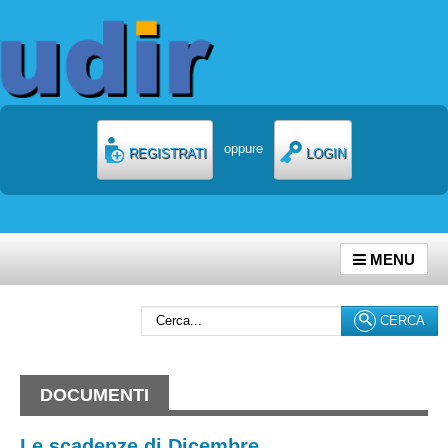
oppure
REGISTRATI
LOGIN
MENU
Cerca...
CERCA
DOCUMENTI
Le scadenze di Dicembre