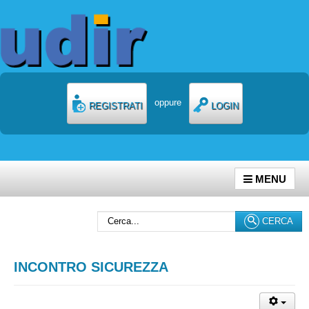
oppure
REGISTRATI
LOGIN
MENU
Cerca...
CERCA
INCONTRO SICUREZZA