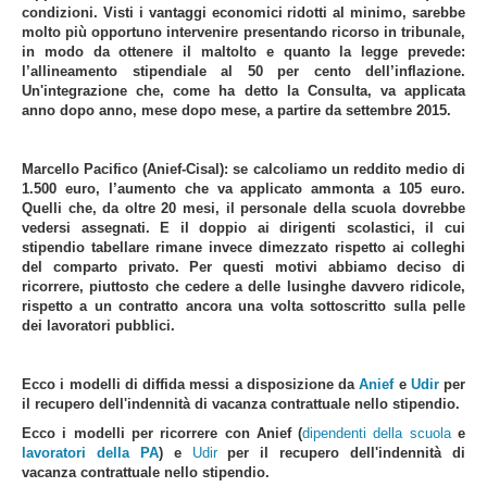
condizioni. Visti i vantaggi economici ridotti al minimo, sarebbe
molto più opportuno intervenire presentando ricorso in tribunale,
in modo da ottenere il maltolto e quanto la legge prevede:
l’allineamento stipendiale al 50 per cento dell’inflazione.
Un'integrazione che, come ha detto la Consulta, va applicata
anno dopo anno, mese dopo mese, a partire da settembre 2015.
Marcello Pacifico (
Anief-Cisal): se calcoliamo un reddito medio di
1.500 euro, l’aumento che va applicato ammonta a 105 euro.
Quelli che, da oltre 20 mesi, il personale della scuola dovrebbe
vedersi assegnati. E il doppio ai dirigenti scolastici, il cui
stipendio tabellare rimane invece dimezzato rispetto ai colleghi
del comparto privato. Per questi motivi abbiamo deciso di
ricorrere, piuttosto che cedere a delle lusinghe davvero ridicole,
rispetto a un contratto ancora una volta sottoscritto sulla pelle
dei lavoratori pubblici.
Ecco i modelli di diffida messi a disposizione da
Anief
e
Udir
per
il recupero dell'indennità di vacanza contrattuale nello stipendio.
Ecco i modelli per ricorrere con Anief (
dipendenti della scuola
e
lavoratori della PA
) e
Udir
per il recupero dell'indennità di
vacanza contrattuale nello stipendio.