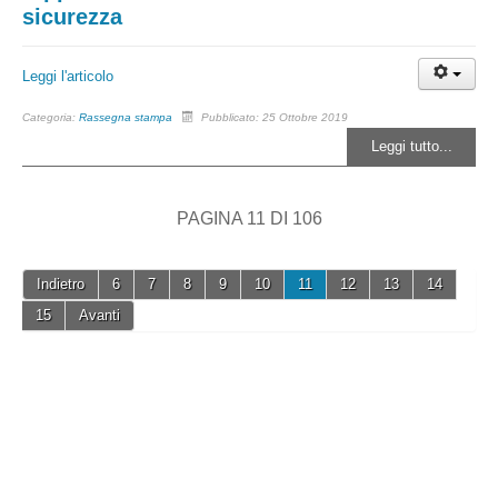
sicurezza
Leggi l'articolo
Categoria:
Rassegna stampa
Pubblicato: 25 Ottobre 2019
Leggi tutto...
PAGINA 11 DI 106
Indietro
6
7
8
9
10
11
12
13
14
15
Avanti