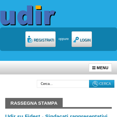
oppure
REGISTRATI
LOGIN
MENU
Cerca...
CERCA
RASSEGNA STAMPA
Udir su Fidest - Sindacati rappresentativi