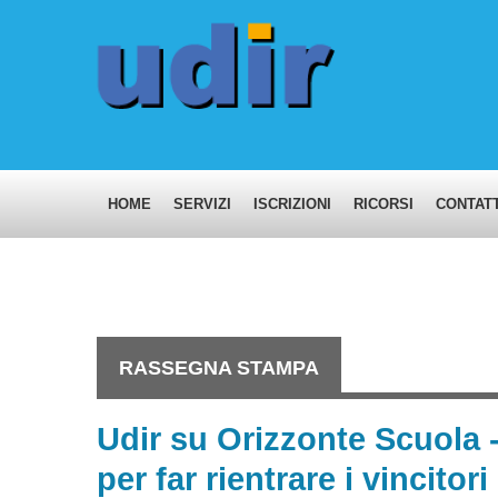
HOME
SERVIZI
ISCRIZIONI
RICORSI
CONTATT
RASSEGNA STAMPA
Udir su Orizzonte Scuola 
per far rientrare i vincitor