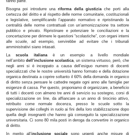
fanno parte.
Bisogna poi introdurre una
riforma della giustizia
che porti alla
certezza del diritto e al rispetto delle norme comunitarie, costituzionali
e legislative, semplificando l’apparato normativo e ripristinando la
centralità delle norme contrattuali con un’armonizzazione tra settore
pubblico e privato. Ripristinare e potenziare le conciliazioni e la
concertazione per dirimere le questioni “scolastiche”, con organi interni
alle scuole, ad esempio, servirebbe ad evitare che i tribunali
amministrativi siano intasati.
La
scuola italiana
è un esempio a livello mondiale
nell’ambito
dell’inclusione scolastica
, un sistema virtuoso, però, che
negli anni si è inceppato a causa dell’esiguo numero di docenti
specializzati che le nostre università hanno formato e della dotazione
organica destinata a coprire soltanto il 60% della domanda in organico
di diritto senza pensare le cattedre negate ogni anno alle famiglie per
esigenze di cassa. Per questo, proponiamo di organizzare, a beneficio
di tutti i docenti con almeno tre anni di servizio su sostegno, corsi di
specializzazione on line, da affiancare a un anno di tirocinio attivo,
retribuito come normale docenza, presso le scuole sotto
la
supervisione dei colleghi in ruolo ai fini della loro stabilizzazione dopo
quella degli insegnanti che hanno già conseguito la specializzazione
universitaria. Ci sono 80 mila posti in deroga da convertire in organico
di diritto.
In merito all’
inclusione sociale
sono urgenti anche misure di