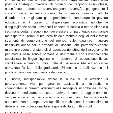
posti di sostegno; rivedere gli organici nel rapporto alunni/classi,
alunni/scuole autonome, alunni/insegnanti, alunni/Ata per garantire il
corretto distanziamento sociale, la sicurezza durante l’attività
didattica, per migliorare gli apprendimenti, contrastare la povertà
educativa e il tasso di dispersione scolastica nonché le
diseguaglianze sociali; rivedere i concetti di scuola a tempo pieno e a
settimana corta: la scuola non deve essere un parcheggio settimanale
ma rispettare i tempi di recupero fisico e mentale degli alunni e fornire
strumenti di comprensione del mondo reale; garantire maggiore
flessibilità anche per le cattedre dei docenti, che potrebbero essere
miste in presenza di più titoli di accesso, ripristinando l’insegnamento
per moduli nella scuola primaria e dell’infanzia con l’insegnamento
specialista in lingua inglese e il docente di educazione fisica;
stabilizzare almeno 40 mila unità di personale Ata ed educativo
attraverso l’utilizzo delle graduatorie 24 mesi e la realizzazione dei
profili professionali già prevista dal contratto.
È, inoltre, indispensabile dotare le scuole di un organico di
potenziamento Ata per garantire assistenti amministrativi e
collaboratori in numero adeguato alle molteplici incombenze. Infine,
devono immediatamente essere attivati i corsi di aggiornamento,
sempre a distanza, per coloro che in questi anni hanno acquisito
autonomamente competenze specifiche e chiedono il riconoscimento
delle effettive professionalità e responsabilità su tutti i profili.