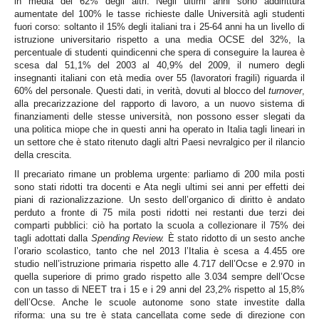
in media del 62% degli altri. Negli ultimi anni sono addirittura
aumentate del 100% le tasse richieste dalle Università agli studenti
fuori corso: soltanto il 15% degli italiani tra i 25-64 anni ha un livello di
istruzione universitario rispetto a una media OCSE del 32%, la
percentuale di studenti quindicenni che spera di conseguire la laurea è
scesa dal 51,1% del 2003 al 40,9% del 2009, il numero degli
insegnanti italiani con età media over 55 (lavoratori fragili) riguarda il
60% del personale. Questi dati, in verità, dovuti al blocco del
turnover
,
alla precarizzazione del rapporto di lavoro, a un nuovo sistema di
finanziamenti delle stesse università, non possono esser slegati da
una politica miope che in questi anni ha operato in Italia tagli lineari in
un settore che è stato ritenuto dagli altri Paesi nevralgico per il rilancio
della crescita.
Il precariato rimane un problema urgente: parliamo di 200 mila posti
sono stati ridotti tra docenti e Ata negli ultimi sei anni per effetti dei
piani di razionalizzazione. Un sesto dell’organico di diritto è andato
perduto a fronte di 75 mila posti ridotti nei restanti due terzi dei
comparti pubblici: ciò ha portato la scuola a collezionare il 75% dei
tagli adottati dalla
Spending Review.
È stato ridotto di un sesto anche
l’orario scolastico, tanto che nel 2013 l’Italia è scesa a 4.455 ore
studio nell’istruzione primaria rispetto alle 4.717 dell’Ocse e 2.970 in
quella superiore di primo grado rispetto alle 3.034 sempre dell’Ocse
con un tasso di NEET tra i 15 e i 29 anni del 23,2% rispetto al 15,8%
dell’Ocse. Anche le scuole autonome sono state investite dalla
riforma: una su tre è stata cancellata come sede di direzione con