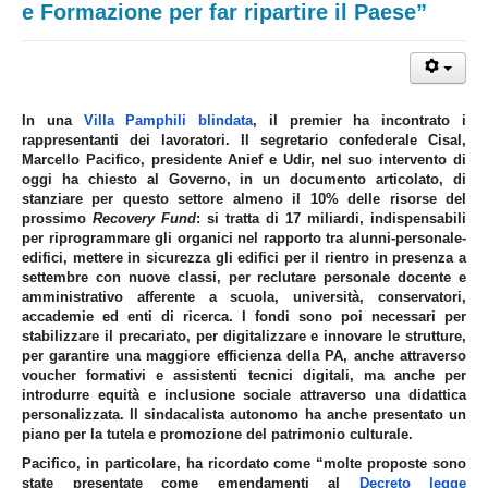
e Formazione per far ripartire il Paese”
In una
Villa Pamphili blindata
, il premier ha incontrato i
rappresentanti dei lavoratori. Il segretario confederale Cisal,
Marcello Pacifico, presidente Anief e Udir, nel suo intervento di
oggi ha chiesto al Governo, in un documento articolato, di
stanziare per questo settore almeno il 10% delle risorse del
prossimo
Recovery Fund
: si tratta di 17 miliardi, indispensabili
per riprogrammare gli organici nel rapporto tra alunni-personale-
edifici, mettere in sicurezza gli edifici per il rientro in presenza a
settembre con nuove classi, per reclutare personale docente e
amministrativo afferente a scuola, università, conservatori,
accademie ed enti di ricerca. I fondi sono poi necessari per
stabilizzare il precariato, per digitalizzare e innovare le strutture,
per garantire una maggiore efficienza della PA, anche attraverso
voucher formativi e assistenti tecnici digitali, ma anche per
introdurre equità e inclusione sociale attraverso una didattica
personalizzata. Il sindacalista autonomo ha anche presentato un
piano per la tutela e promozione del patrimonio culturale.
Pacifico, in particolare, ha ricordato come “molte proposte sono
state presentate come emendamenti al
Decreto legge