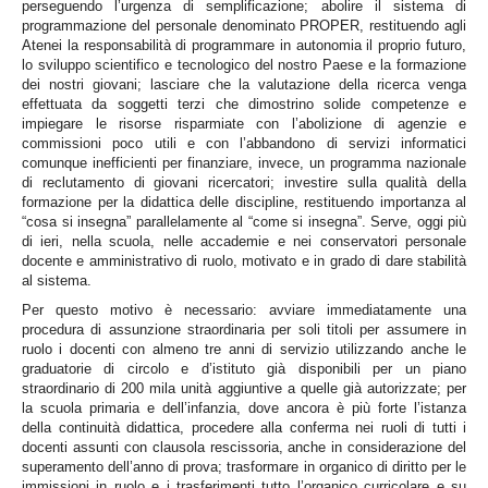
perseguendo l’urgenza di semplificazione; abolire il sistema di
programmazione del personale denominato PROPER, restituendo agli
Atenei la responsabilità di programmare in autonomia il proprio futuro,
lo sviluppo scientifico e tecnologico del nostro Paese e la formazione
dei nostri giovani; lasciare che la valutazione della ricerca venga
effettuata da soggetti terzi che dimostrino solide competenze e
impiegare le risorse risparmiate con l’abolizione di agenzie e
commissioni poco utili e con l’abbandono di servizi informatici
comunque inefficienti per finanziare, invece, un programma nazionale
di reclutamento di giovani ricercatori; investire sulla qualità della
formazione per la didattica delle discipline, restituendo importanza al
“cosa si insegna” parallelamente al “come si insegna”. Serve, oggi più
di ieri, nella scuola, nelle accademie e nei conservatori personale
docente e amministrativo di ruolo, motivato e in grado di dare stabilità
al sistema.
Per questo motivo è necessario: avviare immediatamente una
procedura di assunzione straordinaria per soli titoli per assumere in
ruolo i docenti con almeno tre anni di servizio utilizzando anche le
graduatorie di circolo e d’istituto già disponibili per un piano
straordinario di 200 mila unità aggiuntive a quelle già autorizzate; per
la scuola primaria e dell’infanzia, dove ancora è più forte l’istanza
della continuità didattica, procedere alla conferma nei ruoli di tutti i
docenti assunti con clausola rescissoria, anche in considerazione del
superamento dell’anno di prova; trasformare in organico di diritto per le
immissioni in ruolo e i trasferimenti tutto l’organico curricolare e su