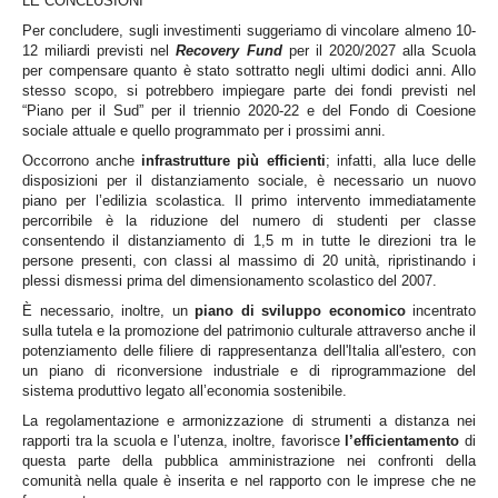
LE CONCLUSIONI
Per concludere, sugli investimenti suggeriamo di vincolare almeno 10-
12 miliardi previsti nel
Recovery Fund
per il 2020/2027 alla Scuola
per compensare quanto è stato sottratto negli ultimi dodici anni. Allo
stesso scopo, si potrebbero impiegare parte dei fondi previsti nel
“Piano per il Sud” per il triennio 2020-22 e del Fondo di Coesione
sociale attuale e quello programmato per i prossimi anni.
Occorrono anche
infrastrutture più efficienti
; infatti, alla luce delle
disposizioni per il distanziamento sociale, è necessario un nuovo
piano per l’edilizia scolastica. Il primo intervento immediatamente
percorribile è la riduzione del numero di studenti per classe
consentendo il distanziamento di 1,5 m in tutte le direzioni tra le
persone presenti, con classi al massimo di 20 unità, ripristinando i
plessi dismessi prima del dimensionamento scolastico del 2007.
È necessario, inoltre,
un
piano di sviluppo economico
incentrato
sulla tutela e la promozione del patrimonio culturale attraverso anche il
potenziamento delle filiere di rappresentanza dell'Italia all'estero, con
un piano di riconversione industriale e di riprogrammazione del
sistema produttivo legato all’economia sostenibile.
La regolamentazione e armonizzazione di strumenti a distanza nei
rapporti tra la scuola e l’utenza, inoltre, favorisce
l’efficientamento
di
questa parte della pubblica amministrazione nei confronti della
comunità nella quale è inserita e nel rapporto con le imprese che ne