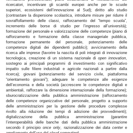
ricercatori, incentivare gli scambi europei anche per le scuole
superiori, ecosistemi dell’innovazione al Sud); diritto allo studio
(contrastare la dispersione scolastica, introdurre misure per ridurre il
sovraffollamento delle classi, rafforzamento del “tempo scuola”,
incremento delle borse di studio per l’ingresso all’università);
formazione del personale e valorizzazione delle competenze (piano di
rafforzamento e formazione della classe manageriale pubblica,
formazione permanente del personale, potenziamento delle
competenze digitali dei dipendenti pubblici); avvicinamento della
ricerca alle imprese (favorire la nascita di poli integrati di innovazione
tecnologica, creazione di un sistema nazionale di
open innovation
,
sostegno ai principali programmi di investimento con significativo
impatto sulle filiere industriali e agricole nazionali a partire dalla
ricerca); giovani (potenziamento del servizio civile, piattaforma
“orientamento giovani”); adeguare le competenze alle esigenze
dell’economia e della società (accrescere le competenze digitali e
ambientali, rafforzare la dimensione internazionale della formazione);
sburocratizzazione della pubblica amministrazione (rafforzamento
delle competenze organizzative del personale, progetto a supporto
delle amministrazioni per la gestione delle procedure complesse
rivolto alla riduzione dei tempi di adozione dei provvedimenti);
digitalizzazione della pubblica amministrazione (garantire
l’interoperabilità delle banche dati della pubblica amministrazione
secondo il principio
once only
, razionalizzazione dei
data center
e
ampliamento dell’uso del
cloud computing
).