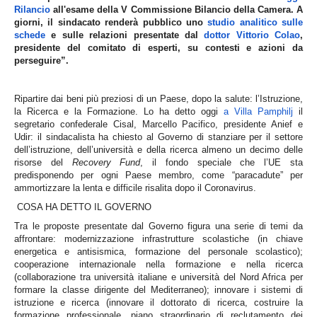
Rilancio
all'esame della V Commissione Bilancio della Camera. A
giorni, il sindacato renderà pubblico uno
studio analitico sulle
schede
e sulle relazioni presentate dal
dottor Vittorio Colao
,
presidente del comitato di esperti, su contesti e azioni da
perseguire”.
Ripartire dai beni più preziosi di un Paese, dopo la salute: l’Istruzione,
la Ricerca e la Formazione. Lo ha detto oggi
a Villa Pamphilj
il
segretario confederale Cisal, Marcello Pacifico, presidente Anief e
Udir: il sindacalista ha chiesto al Governo di stanziare per il settore
dell’istruzione, dell’università e della ricerca almeno un decimo delle
risorse del
Recovery Fund
, il fondo speciale che l’UE sta
predisponendo per ogni Paese membro, come “paracadute” per
ammortizzare la lenta e difficile risalita dopo il Coronavirus.
COSA HA DETTO IL GOVERNO
Tra le proposte presentate dal Governo figura una serie di temi da
affrontare: modernizzazione infrastrutture scolastiche (in chiave
energetica e antisismica, formazione del personale scolastico);
cooperazione internazionale nella formazione e nella ricerca
(collaborazione tra università italiane e università del Nord Africa per
formare la classe dirigente del Mediterraneo); innovare i sistemi di
istruzione e ricerca (innovare il dottorato di ricerca, costruire la
formazione professionale, piano straordinario di reclutamento dei