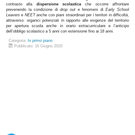
contrasto alla
dispersione scolastica
che occorre affrontare
prevenendo la condizione di
drop out
e fenomeni di
Early School
Leavers
e
NEET
anche con piani straordinari per i territori in difficoltà,
attraverso: organici potenziati in rapporto alle esigenze del territorio
per apertura scuola anche in orario extracurriculare e l’anticipo
dell’obbligo scolastico a 5 anni con estensione fino ai 18 anni.
Categoria:
In primo piano
Pubblicato: 16 Giugno 2020