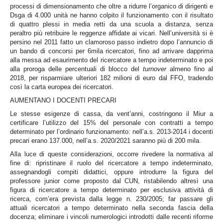
processi di dimensionamento che oltre a ridurre l’organico di dirigenti e
Dsga di 4.000 unità ne hanno colpito il funzionamento con il risultato
di quattro plessi in media retti da una scuola a distanza, senza
peraltro più retribuire le reggenze affidate ai vicari. Nell’università si è
persino nel 2011 fatto un clamoroso passo indietro dopo l’annuncio di
un bando di concorsi per 6mila ricercatori, fino ad arrivare dapprima
alla messa ad esaurimento del ricercatore a tempo indeterminato e poi
alla proroga delle percentuali di blocco del
turnover
almeno fino al
2018, per risparmiare ulteriori 182 milioni di euro dal FFO, tradendo
così la carta europea dei ricercatori.
AUMENTANO I DOCENTI PRECARI
Le stesse esigenze di cassa, da vent’anni, costringono il Miur a
certificare l’utilizzo del 15% del personale con contratti a tempo
determinato per l’ordinario funzionamento: nell’a.s. 2013-2014 i docenti
precari erano 137.000, nell’a.s. 2020/2021 saranno più di 200 mila.
Alla luce di queste considerazioni, occorre rivedere la normativa al
fine di: ripristinare il ruolo del ricercatore a tempo indeterminato,
assegnandogli compiti didattici, oppure introdurre la figura del
professore junior come proposto dal CUN, ristabilendo altresì una
figura di ricercatore a tempo determinato per esclusiva attività di
ricerca, com’era prevista dalla legge n. 230/2005; far passare gli
attuali ricercatori a tempo determinato nella seconda fascia della
docenza; eliminare i vincoli numerologici introdotti dalle recenti riforme