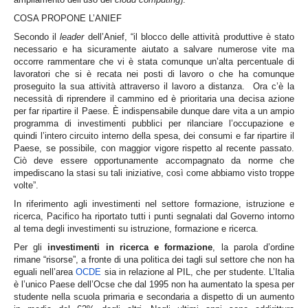
COSA PROPONE L’ANIEF
Secondo il
leader
dell’Anief, “il blocco delle attività produttive è stato
necessario e ha sicuramente aiutato a salvare numerose vite ma
occorre rammentare che vi è stata comunque un’alta percentuale di
lavoratori che si è recata nei posti di lavoro o che ha comunque
proseguito la sua attività attraverso il lavoro a distanza. Ora c’è la
necessità di riprendere il cammino ed è prioritaria una decisa azione
per far ripartire il Paese. È indispensabile dunque dare vita a un ampio
programma di investimenti pubblici per rilanciare l’occupazione e
quindi l’intero circuito interno della spesa, dei consumi e far ripartire il
Paese, se possibile, con maggior vigore rispetto al recente passato.
Ciò deve essere opportunamente accompagnato da norme che
impediscano la stasi su tali iniziative, così come abbiamo visto troppe
volte”.
In riferimento agli investimenti nel settore formazione, istruzione e
ricerca, Pacifico ha riportato tutti i punti segnalati dal Governo intorno
al tema degli investimenti su istruzione, formazione e ricerca.
Per gli
investimenti in ricerca e formazione
, la parola d’ordine
rimane “risorse”, a fronte di una politica dei tagli sul settore che non ha
eguali nell’area
OCDE
sia in relazione al PIL, che per studente. L’Italia
è l’unico Paese dell’Ocse che dal 1995 non ha aumentato la spesa per
studente nella scuola primaria e secondaria a dispetto di un aumento