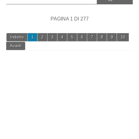
PAGINA 1 DI 277
Indietro
1
2
3
4
5
6
7
8
9
10
Avanti