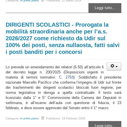
Categoria:
In primo piano
Pubblicato: 11 Marzo 2026
Leggi tutto...
DIRIGENTI SCOLASTICI - Prorogata la
mobilità straordinaria anche per l’a.s.
2026/2027 come richiesto da Udir sul
100% dei posti, senza nullaosta, fatti salvi
i posti banditi per i concorsi
Lo prevede un emendamento dei relatori (6.50) all’articolo 6
del decreto legge n.
200/2025 (Disposizioni urgenti in
materia di termini normativi.
C. 2753
). Soddisfatto il presidente
nazionale Marcello Pacifico che conferma l’impegno di Udir sul fronte
dei trasferimenti dei dirigenti scolastici bloccati fuori regione, per
norma legislativa in deroga a quella contrattuale. Il testo sarà
licenziato dalla 1° e 5° Commissione della Camera dei Deputati in
settimana, è all’esame dell’aula con questione di fiducia, il 23
febbraio, e deve essere approvato dal Senato entro il 1° marzo.
Categoria:
In primo piano
Pubblicato: 18 Febbraio 2026
Leggi tutto...