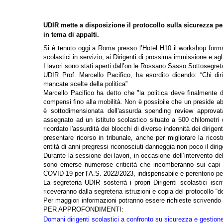
UDIR mette a disposizione il protocollo sulla sicurezza pe
in tema di appalti.
Si è tenuto oggi a Roma presso l’Hotel H10 il workshop format
scolastici in servizio, ai Dirigenti di prossima immissione e agli
I lavori sono stati aperti dall’on.le Rossano Sasso Sottosegretar
UDIR Prof. Marcello Pacifico, ha esordito dicendo: “
Chi dir
mancate scelte della politica
”
Marcello Pacifico ha detto che "la politica deve finalmente da
compensi fino alla mobilità. Non è possibile che un preside 
è sottodimensionata dell'assurda spending review approv
assegnato ad un istituto scolastico situato a 500 chilometri d
ricordato l'assurdità dei blocchi di diverse indennità dei dirigen
presentare ricorso in tribunale, anche per migliorare la ricost
entità di anni pregressi riconosciuti danneggia non poco il diri
Durante la sessione dei lavori, in occasione dell’intervento del
sono emerse numerose criticità che incomberanno sui capi d’Is
COVID-19 per l’A.S. 2022/2023, indispensabile e perentorio per l
La segreteria UDIR sosterrà i propri Dirigenti scolastici isc
riceveranno dalla segreteria istruzioni e copia del protocollo “de
Per maggiori informazioni potranno essere richieste scrivendo a
PER APPROFONDIMENTI:
Domani dirigenti scolastici a confronto su sicurezza e gestione 