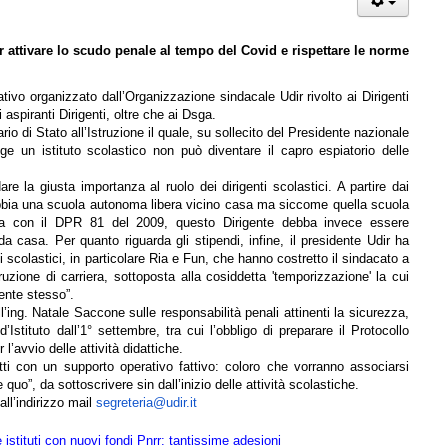
r attivare lo scudo penale al tempo del Covid e rispettare le norme
ivo organizzato dall’Organizzazione sindacale Udir rivolto ai Dirigenti
 aspiranti Dirigenti, oltre che ai Dsga.
io di Stato all’Istruzione il quale, su sollecito del Presidente nazionale
ige un istituto scolastico non può diventare il capro espiatorio delle
re la giusta importanza al ruolo dei dirigenti scolastici. A partire dai
abbia una scuola autonoma libera vicino casa ma siccome quella scuola
ata con il DPR 81 del 2009, questo Dirigente debba invece essere
a casa. Per quanto riguarda gli stipendi, infine, il presidente Udir ha
ti scolastici, in particolare Ria e Fun, che hanno costretto il sindacato a
ruzione di carriera, sottoposta alla cosiddetta 'temporizzazione' la cui
gente stesso”.
l’ing. Natale Saccone sulle responsabilità penali attinenti la sicurezza,
tituto dall’1° settembre, tra cui l’obbligo di preparare il Protocollo
’avvio delle attività didattiche.
ritti con un supporto operativo fattivo: coloro che vorranno associarsi
 quo”, da sottoscrivere sin dall’inizio delle attività scolastiche.
ll’indirizzo mail
segreteria@udir.it
istituti con nuovi fondi Pnrr: tantissime adesioni