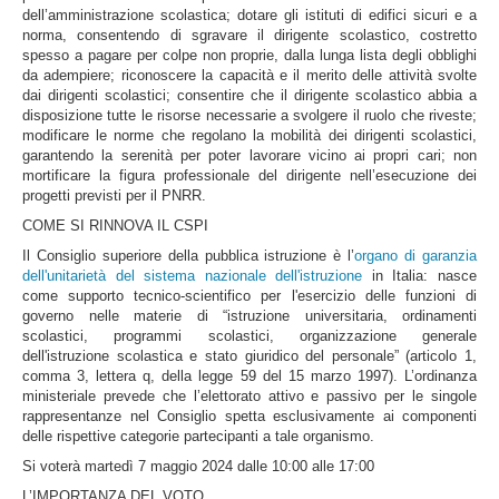
dell’amministrazione scolastica; dotare gli istituti di edifici sicuri e a
norma, consentendo di sgravare il dirigente scolastico, costretto
spesso a pagare per colpe non proprie, dalla lunga lista degli obblighi
da adempiere; riconoscere la capacità e il merito delle attività svolte
dai dirigenti scolastici; consentire che il dirigente scolastico abbia a
disposizione tutte le risorse necessarie a svolgere il ruolo che riveste;
modificare le norme che regolano la mobilità dei dirigenti scolastici,
garantendo la serenità per poter lavorare vicino ai propri cari; non
mortificare la figura professionale del dirigente nell’esecuzione dei
progetti previsti per il PNRR.
COME SI RINNOVA IL CSPI
Il Consiglio superiore della pubblica istruzione è l’
organo di garanzia
dell'unitarietà del sistema nazionale dell'istruzione
in Italia: nasce
come supporto tecnico-scientifico per l'esercizio delle funzioni di
governo nelle materie di “istruzione universitaria, ordinamenti
scolastici, programmi scolastici, organizzazione generale
dell'istruzione scolastica e stato giuridico del personale” (articolo 1,
comma 3, lettera q, della legge 59 del 15 marzo 1997). L’ordinanza
ministeriale prevede che l’elettorato attivo e passivo per le singole
rappresentanze nel Consiglio spetta esclusivamente ai componenti
delle rispettive categorie partecipanti a tale organismo.
Si voterà martedì 7 maggio 2024 dalle 10:00 alle 17:00
L’IMPORTANZA DEL VOTO