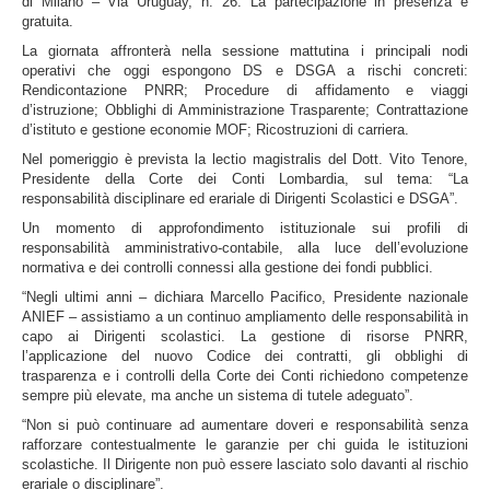
di Milano – Via Uruguay, n. 26. La partecipazione in presenza è
gratuita.
La giornata affronterà nella sessione mattutina i principali nodi
operativi che oggi espongono DS e DSGA a rischi concreti:
Rendicontazione PNRR; Procedure di affidamento e viaggi
d’istruzione; Obblighi di Amministrazione Trasparente; Contrattazione
d’istituto e gestione economie MOF; Ricostruzioni di carriera.
Nel pomeriggio è prevista la lectio magistralis del Dott. Vito Tenore,
Presidente della Corte dei Conti Lombardia, sul tema: “La
responsabilità disciplinare ed erariale di Dirigenti Scolastici e DSGA”.
Un momento di approfondimento istituzionale sui profili di
responsabilità amministrativo-contabile, alla luce dell’evoluzione
normativa e dei controlli connessi alla gestione dei fondi pubblici.
“Negli ultimi anni – dichiara Marcello Pacifico, Presidente nazionale
ANIEF – assistiamo a un continuo ampliamento delle responsabilità in
capo ai Dirigenti scolastici. La gestione di risorse PNRR,
l’applicazione del nuovo Codice dei contratti, gli obblighi di
trasparenza e i controlli della Corte dei Conti richiedono competenze
sempre più elevate, ma anche un sistema di tutele adeguato”.
“Non si può continuare ad aumentare doveri e responsabilità senza
rafforzare contestualmente le garanzie per chi guida le istituzioni
scolastiche. Il Dirigente non può essere lasciato solo davanti al rischio
erariale o disciplinare”.