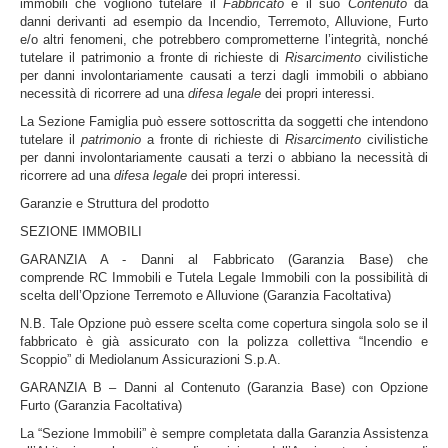
immobili che vogliono tutelare il
Fabbricato
e il suo
Contenuto
da
danni derivanti ad esempio da Incendio, Terremoto, Alluvione, Furto
e/o altri fenomeni, che potrebbero comprometterne l’integrità, nonché
tutelare il patrimonio a fronte di richieste di
Risarcimento
civilistiche
per danni involontariamente causati a terzi dagli immobili o abbiano
necessità di ricorrere ad una
difesa legale
dei propri interessi.
La Sezione Famiglia può essere sottoscritta da soggetti che intendono
tutelare il
patrimonio
a fronte di richieste di
Risarcimento
civilistiche
per danni involontariamente causati a terzi o abbiano la necessità di
ricorrere ad una
difesa legale
dei propri interessi.
Garanzie e Struttura del prodotto
SEZIONE IMMOBILI
GARANZIA A - Danni al Fabbricato
(Garanzia Base) che
comprende RC Immobili e Tutela Legale Immobili con la possibilità di
scelta dell’Opzione Terremoto e Alluvione (Garanzia Facoltativa)
N.B. Tale Opzione può essere scelta come copertura singola solo se il
fabbricato è già assicurato con la polizza collettiva “Incendio e
Scoppio” di Mediolanum Assicurazioni S.p.A.
GARANZIA B – Danni al Contenuto
(Garanzia Base) con Opzione
Furto (Garanzia Facoltativa)
La “Sezione Immobili” è sempre completata dalla Garanzia Assistenza