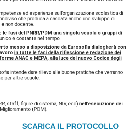
ompetenze ed esperienze sull’organizzazione scolastica di
condiviso che produca a cascata anche uno sviluppo di
e e non docente.
e le fasi del PNRR/PDM una singola scuola o gruppi di
 unico e costante nel tempo.
erto messo a disposizione da Eurosofia dialogherà con
 lavoro
in tutte le fasi della riflessione e redazione dei
ttaforme ANAC e MEPA, alla luce del nuovo Codice degli
urosofia intende dare rilievo alle buone pratiche che verranno
e per altre scuole.
, staff, figure di sistema, NIV, ecc)
nell’esecuzione dei
di Miglioramento (PDM).
SCARICA IL PROTOCOLLO