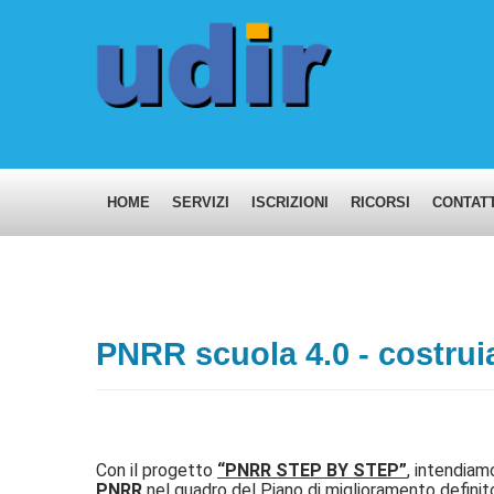
HOME
SERVIZI
ISCRIZIONI
RICORSI
CONTATT
PNRR scuola 4.0 - costrui
Con il progetto
“PNRR STEP BY STEP”
, intendia
PNRR
nel quadro del Piano di miglioramento definito