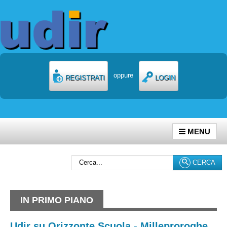
oppure
REGISTRATI
LOGIN
MENU
Cerca...
CERCA
IN PRIMO PIANO
Udir su Orizzonte Scuola - Milleproroghe,