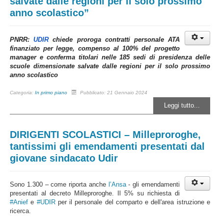
salvate dalle regioni per il solo prossimo
anno scolastico”
PNRR:
UDIR
chiede proroga contratti personale ATA
finanziato per legge, compenso al 100% del progetto
manager e conferma titolari nelle 185 sedi di presidenza delle
scuole dimensionate salvate dalle regioni per il solo prossimo
anno scolastico
Categoria:
In primo piano
Pubblicato: 21 Gennaio 2024
Leggi tutto...
DIRIGENTI SCOLASTICI – Milleproroghe,
tantissimi gli emendamenti presentati dal
giovane sindacato Udir
Sono 1.300 – come riporta anche
l’Ansa
- gli emendamenti
presentati al decreto Milleproroghe. Il 5% su richiesta di
#Anief
e
#UDIR
per il personale del comparto e dell'area istruzione e
ricerca.