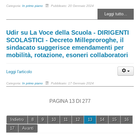
Categoria:
In primo piano
Pubblicato: 20 Gennaio 2024
Leggi tutto...
Udir su La Voce della Scuola - DIRIGENTI
SCOLASTICI - Decreto Milleproroghe, il
sindacato suggerisce emendamenti per
mobilità, rotazione, esoneri collaboratori
Leggi l'articolo
Categoria:
In primo piano
Pubblicato: 17 Gennaio 2024
PAGINA 13 DI 277
Indietro
8
9
10
11
12
13
14
15
16
17
Avanti