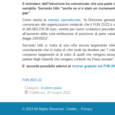
Il ministero dell’Istruzione ha comunicato che una parte d
variabile
.
Secondo Udir
“anche se vi è stato un increment
gap”
Come riporta la
stampa specializzata
, “la Direzione genera
comunicato alle organizzazioni sindacali che il FUN 21/22 è st
di 340.963.278,38 euro, mentre per l’anno scolastico precede
all’aumento della sola retribuzione di posizione di parte varia
(legge 234/2021)”.
Secondo Udir si tratta di una cifra ancora largamente infer
considerando che si tratta di cifre lorde da dividere per 7 mila
compensi largamente al di sotto di quelli che vengono asseg
parlare degli stipendi che vengano conferiti nei Paesi europei”.
E' ancorda possibile aderire al
ricorso gratuito sul FUN 2
FUN 2021-22
Categoria:
In primo piano
Pubblicato: 20 Giugno 2022
© 2023 All Rights Reserved -
Credits
-
Privacy