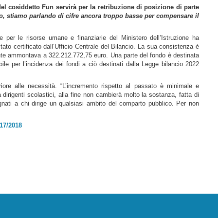
el cosiddetto Fun servirà per la retribuzione di posizione di parte
o, stiamo parlando di cifre ancora troppo basse per compensare il
le per le risorse umane e finanziarie del Ministero dell’Istruzione ha
ato certificato dall’Ufficio Centrale del Bilancio. La sua consistenza è
nte ammontava a 322.212.772,75 euro. Una parte del fondo è destinata
bile per l’incidenza dei fondi a ciò destinati dalla Legge bilancio 2022
iore alle necessità. “L’incremento rispetto al passato è minimale e
 dirigenti scolastici, alla fine non cambierà molto la sostanza, fatta di
nati a chi dirige un qualsiasi ambito del comparto pubblico. Per non
017/2018