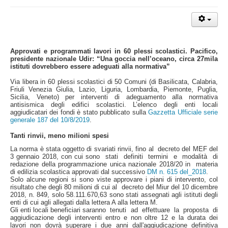
Approvati e programmati lavori in 60 plessi scolastici. Pacifico,
presidente nazionale Udir: “Una goccia nell’oceano, circa 27mila
istituti dovrebbero essere adeguati alla normativa”
Via libera in 60 plessi scolastici di 50 Comuni (di
Basilicata, Calabria,
Friuli Venezia Giulia, Lazio, Liguria, Lombardia, Piemonte, Puglia,
Sicilia, Veneto
) per interventi di adeguamento alla normativa
antisismica degli edifici scolastici. L’elenco degli enti locali
aggiudicatari dei fondi è stato pubblicato sulla
Gazzetta Ufficiale serie
generale 187 del 10/8/2019
.
Tanti rinvii, meno milioni spesi
La norma è stata oggetto di svariati rinvii, fino al decreto del MEF del
3 gennaio 2018, con cui sono stati definiti termini e modalità di
redazione della programmazione unica nazionale 2018/20 in materia
di edilizia scolastica approvati dal successivo
DM n. 615 del_2018
.
Solo alcune regioni si sono viste approvare i piani di intervento, col
risultato che degli 80 milioni di cui al decreto del Miur del 10 dicembre
2018, n. 849, solo 58.111.670,63 sono stati assegnati agli istituti degli
enti di cui agli allegati dalla lettera A alla lettera M.
Gli enti locali beneficiari saranno tenuti ad effettuare la proposta di
aggiudicazione degli interventi entro e non oltre 12 e la durata dei
lavori non dovrà superare i due anni dall'aggiudicazione definitiva