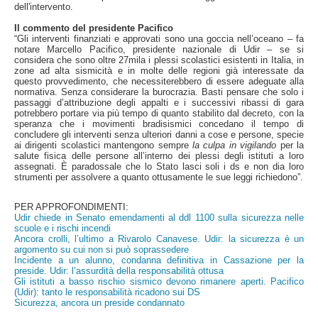
dell'intervento.
Il commento del presidente Pacifico
“Gli interventi finanziati e approvati sono una goccia nell’oceano – fa
notare Marcello Pacifico, presidente nazionale di Udir – se si
considera che sono oltre 27mila i plessi scolastici esistenti in Italia, in
zone ad alta sismicità e in molte delle regioni già interessate da
questo provvedimento, che necessiterebbero di essere adeguate alla
normativa. Senza considerare la burocrazia. Basti pensare che solo i
passaggi d’attribuzione degli appalti e i successivi ribassi di gara
potrebbero portare via più tempo di quanto stabilito dal decreto, con la
speranza che i movimenti bradisismici concedano il tempo di
concludere gli interventi senza ulteriori danni a cose e persone, specie
ai dirigenti scolastici mantengono sempre
la culpa in vigilando
per la
salute fisica delle persone all’interno dei plessi degli istituti a loro
assegnati. È paradossale che lo Stato lasci soli i ds e non dia loro
strumenti per assolvere a quanto ottusamente le sue leggi richiedono”.
PER APPROFONDIMENTI:
Udir chiede in Senato emendamenti al ddl 1100 sulla sicurezza nelle
scuole e i rischi incendi
Ancora crolli, l’ultimo a Rivarolo Canavese. Udir: la sicurezza è un
argomento su cui non si può soprassedere
Incidente a un alunno, condanna definitiva in Cassazione per la
preside. Udir: l’assurdità della responsabilità ottusa
Gli istituti a basso rischio sismico devono rimanere aperti. Pacifico
(Udir): tanto le responsabilità ricadono sui DS
Sicurezza, ancora un preside condannato