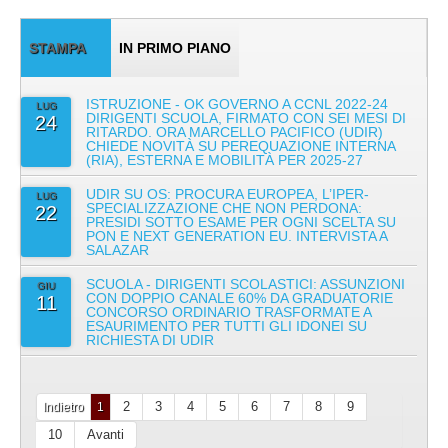
STAMPA
IN PRIMO PIANO
ISTRUZIONE - OK GOVERNO A CCNL 2022-24
LUG
DIRIGENTI SCUOLA, FIRMATO CON SEI MESI DI
24
RITARDO. ORA MARCELLO PACIFICO (UDIR)
CHIEDE NOVITÀ SU PEREQUAZIONE INTERNA
(RIA), ESTERNA E MOBILITÀ PER 2025-27
UDIR SU OS: PROCURA EUROPEA, L’IPER-
LUG
SPECIALIZZAZIONE CHE NON PERDONA:
22
PRESIDI SOTTO ESAME PER OGNI SCELTA SU
PON E NEXT GENERATION EU. INTERVISTA A
SALAZAR
SCUOLA - DIRIGENTI SCOLASTICI: ASSUNZIONI
GIU
CON DOPPIO CANALE 60% DA GRADUATORIE
11
CONCORSO ORDINARIO TRASFORMATE A
ESAURIMENTO PER TUTTI GLI IDONEI SU
RICHIESTA DI UDIR
2
3
4
5
6
7
8
9
Indietro
1
10
Avanti