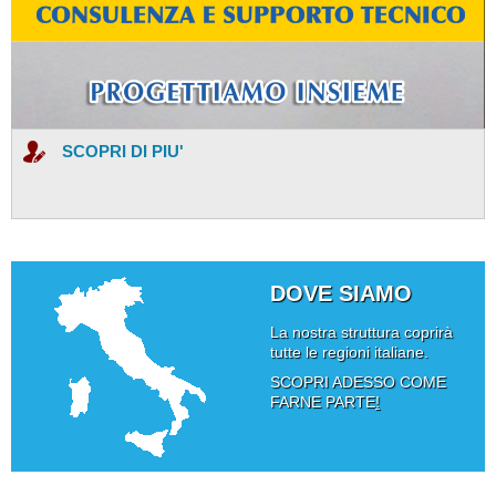
SCOPRI DI PIU'
DOVE SIAMO
La nostra struttura coprirà
tutte le regioni italiane.
SCOPRI ADESSO COME
FARNE PARTE
!