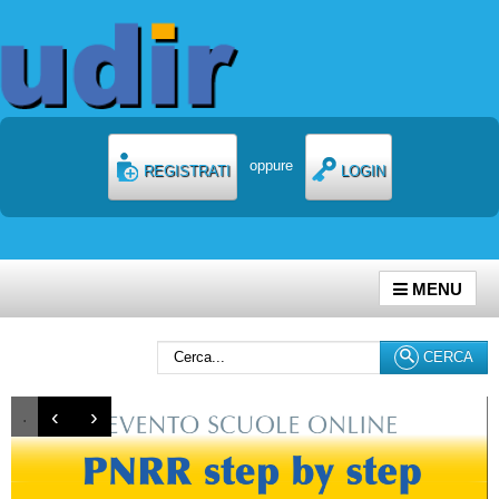
oppure
REGISTRATI
LOGIN
MENU
Cerca...
CERCA
‹
›
.