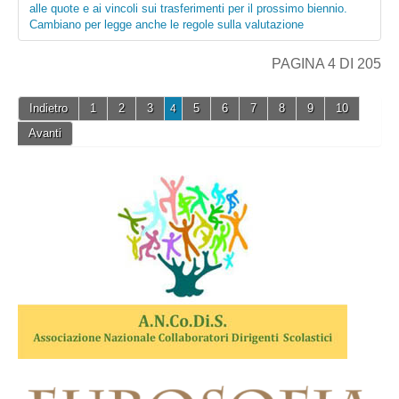
alle quote e ai vincoli sui trasferimenti per il prossimo biennio.
Cambiano per legge anche le regole sulla valutazione
PAGINA 4 DI 205
Indietro
1
2
3
5
6
7
8
9
10
4
Avanti