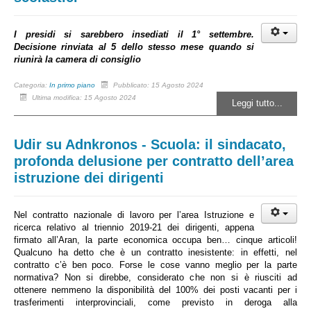
I presidi si sarebbero insediati il 1° settembre.
Decisione rinviata al 5 dello stesso mese quando si
riunirà la camera di consiglio
Categoria:
In primo piano
Pubblicato: 15 Agosto 2024
Ultima modifica: 15 Agosto 2024
Leggi tutto...
Udir su Adnkronos - Scuola: il sindacato,
profonda delusione per contratto dell’area
istruzione dei dirigenti
Nel contratto nazionale di lavoro per l’area Istruzione e
ricerca relativo al triennio 2019-21 dei dirigenti, appena
firmato all’Aran, la parte economica occupa ben… cinque articoli!
Qualcuno ha detto che è un contratto inesistente: in effetti, nel
contratto c’è ben poco. Forse le cose vanno meglio per la parte
normativa? Non si direbbe, considerato che non si è riusciti ad
ottenere nemmeno la disponibilità del 100% dei posti vacanti per i
trasferimenti interprovinciali, come previsto in deroga alla