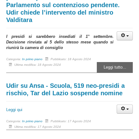
Parlamento sul contenzioso pendente.
Udir chiede l’intervento del ministro
Valditara
I presidi si sarebbero insediati il 1° settembre.
Decisione rinviata al 5 dello stesso mese quando si
riunirà la camera di consiglio
Categoria:
In primo piano
Pubblicato: 18 Agosto 2024
Ultima modifica: 18 Agosto 2024
Leggi tutto...
Udir su Ansa - Scuola, 519 neo-presidi a
rischio, Tar del Lazio sospende nomine
Leggi qui
Categoria:
In primo piano
Pubblicato: 17 Agosto 2024
Ultima modifica: 17 Agosto 2024